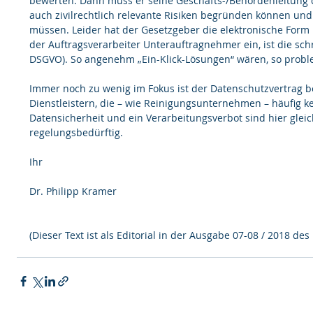
bewerten. Dann muss er seine Geschäfts-/Behördenleitung d
auch zivilrechtlich relevante Risiken begründen können und
müssen. Leider hat der Gesetzgeber die elektronische Form 
der Auftragsverarbeiter Unterauftragnehmer ein, ist die schr
DSGVO). So angenehm „Ein-Klick-Lösungen“ wären, so probl
Immer noch zu wenig im Fokus ist der Datenschutzvertrag b
Dienstleistern, die – wie Reinigungsunternehmen – häufig ke
Datensicherheit und ein Verarbeitungsverbot sind hier glei
regelungsbedürftig.
Ihr
Dr. Philipp Kramer
(Dieser Text ist als Editorial in der Ausgabe 07-08 / 2018 d