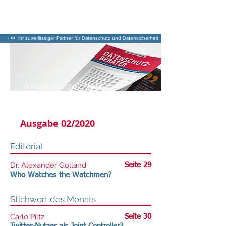
DATENSCHUTZ–
BERATER
>>
Ihr zuverlässiger Partner für Datenschutz und Datensicherheit
Inhaltsverzeichnis
DATENSCHUTZ-BERATER
Ausgabe 02/2020
Editorial
Dr. Alexander Golland
Seite 29
Who Watches the Watchmen?
Stichwort des Monats
Carlo Piltz
Seite 30