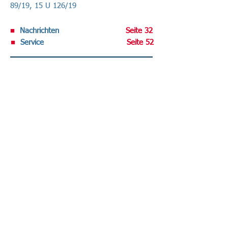
89/19, 15 U 126/19
■
Nachrichten
Seite 32
■
Service
Seite 52
Volltext-Ausgabe bei R&W-Online .
Datenschutz-Berater abonnieren
Sie haben den DATENSCHUTZ-BERATER
noch nicht im regelmäßigen Bezug?