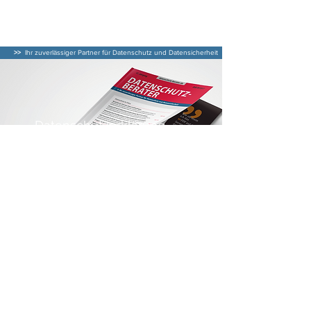
DATENSCHUTZ–
BERATER
>>
Ihr zuverlässiger Partner für Datenschutz und Datensicherheit
Datenschutzerklärung