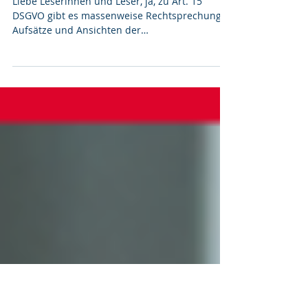
Schon wieder etwas Neues zum
Auskunftsrecht?
Liebe Leserinnen und Leser, ja, zu Art. 15
DSGVO gibt es massenweise Rechtsprechung,
Aufsätze und Ansichten der
Aufsichtsbehörden. Und dennoch stellt die
Erfüllung von Auskunftsanträgen in der Praxis
Verantwortliche immer noch vor
Herausforderungen. Denn es sind längst nicht
alle Fragen geklärt. Sind E-Mails an sich
herauszugeben? Was ist mit
personenbezogenen Daten in Backups? Muss
im Rahmen der Kopiebereitstellung nach Art.
15 Abs. 3 DSGVO immer ein ganzes Dokument
übersend