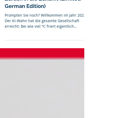
7. Juli
Zurück in die Zukunft (Limited
German Edition)
Prompten Sie noch? Willkommen im Jahr 2023.
Der KI-Wahn hat die gesamte Gesellschaft
erreicht: Bei wie viel °C friert eigentlich
Wasser? Kann man sich an einer heißen
Herdplatte verbrennen? Die KI weiß es, und
ersetzt damit nicht nur das Googlen, sondern
vielfach auch das Denken. Doch ist das die
herbeigesehnte Digitalisierung? Ich geriet
kürzlich in Konflikt mit einer Behörde: Man
habe meine Mail gelesen, bearbeite aber die
(nicht formgebundene) Eingabe erst dann,
wenn ich d