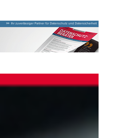
DATENSCHUTZ–
BERATER
>>
Ihr zuverlässiger Partner für Datenschutz und Datensicherheit
Aktuelle Beiträge