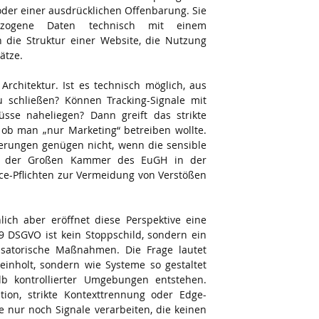
der einer ausdrücklichen Offenbarung. Sie 
zogene Daten technisch mit einem 
die Struktur einer Website, die Nutzung 
ätze.
rchitektur. Ist es technisch möglich, aus 
 schließen? Können Tracking-Signale mit 
sse naheliegen? Dann greift das strikte 
ob man „nur Marketing“ betreiben wollte. 
erungen genügen nicht, wenn die sensible 
che der Großen Kammer des EuGH in der 
e-Pflichten zur Vermeidung von Verstößen 
ich aber eröffnet diese Perspektive eine 
9 DSGVO ist kein Stoppschild, sondern ein 
isatorische Maßnahmen. Die Frage lautet 
inholt, sondern wie Systeme so gestaltet 
b kontrollierter Umgebungen entstehen. 
tion, strikte Kontexttrennung oder Edge-
nur noch Signale verarbeiten, die keinen 