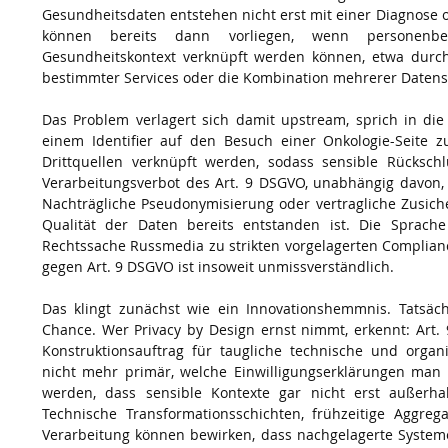
Gesundheitsdaten entstehen nicht erst mit einer Diagnose o
können bereits dann vorliegen, wenn personenbe
Gesundheitskontext verknüpft werden können, etwa durch 
bestimmter Services oder die Kombination mehrerer Datens
Das Problem verlagert sich damit upstream, sprich in die A
einem Identifier auf den Besuch einer Onkologie-Seite zu
Drittquellen verknüpft werden, sodass sensible Rückschlü
Verarbeitungsverbot des Art. 9 DSGVO, unabhängig davon, 
Nachträgliche Pseudonymisierung oder vertragliche Zusich
Qualität der Daten bereits entstanden ist. Die Spra
Rechtssache Russmedia zu strikten vorgelagerten Complianc
gegen Art. 9 DSGVO ist insoweit unmissverständlich.
Das klingt zunächst wie ein Innovationshemmnis. Tatsächl
Chance. Wer Privacy by Design ernst nimmt, erkennt: Art. 
Konstruktionsauftrag für taugliche technische und organ
nicht mehr primär, welche Einwilligungserklärungen man e
werden, dass sensible Kontexte gar nicht erst außerhal
Technische Transformationsschichten, frühzeitige Aggrega
Verarbeitung können bewirken, dass nachgelagerte Systeme 