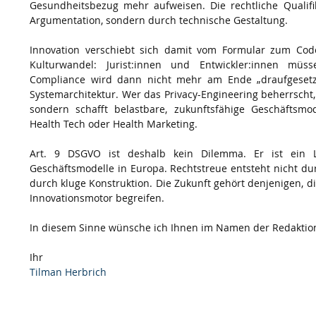
Gesundheitsbezug mehr aufweisen. Die rechtliche Qualifika
Argumentation, sondern durch technische Gestaltung.
Innovation verschiebt sich damit vom Formular zum Cod
Kulturwandel: Jurist:innen und Entwickler:innen mü
Compliance wird dann nicht mehr am Ende „draufgesetzt“,
Systemarchitektur. Wer das Privacy-Engineering beherrscht, r
sondern schafft belastbare, zukunftsfähige Geschäftsmo
Health Tech oder Health Marketing.
Art. 9 DSGVO ist deshalb kein Dilemma. Er ist ein La
Geschäftsmodelle in Europa. Rechtstreue entsteht nicht du
durch kluge Konstruktion. Die Zukunft gehört denjenigen, di
Innovationsmotor begreifen.
In diesem Sinne wünsche ich Ihnen im Namen der Redaktion
Ihr
Tilman Herbrich 