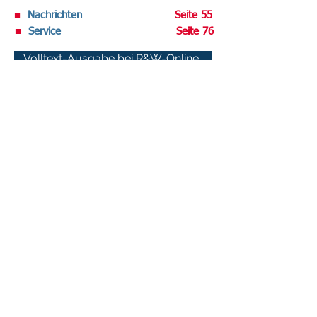
■
Nachrichten
Seite 55
■
Service
Seite 76
Volltext-Ausgabe bei R&W-Online .
Datenschutz-Berater abonnieren
Sie haben den DATENSCHUTZ-BERATER
noch nicht im regelmäßigen Bezug?
Testen Sie uns kostenlos!