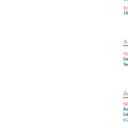
E
Üb
A
Ti
Da
Te
R
Si
Au
In
VG