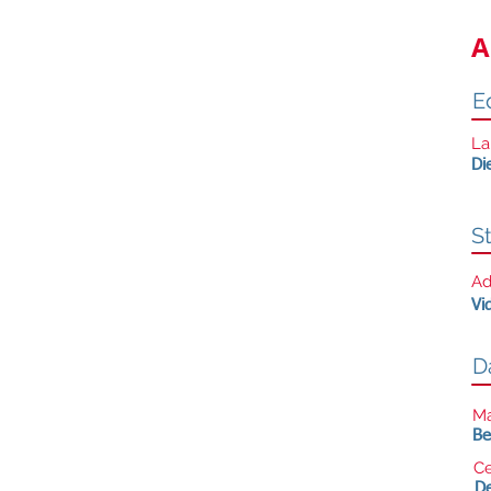
A
Ed
La
Di
S
Ad
Vi
D
Ma
Be
Ce
De