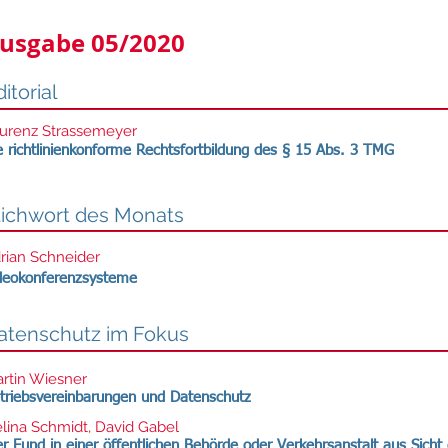
usgabe 05/2020
itorial
urenz Strassemeyer
e richtlinienkonforme Rechtsfortbildung des § 15 Abs. 3 TMG
tichwort des Monats
rian Schneider
deokonferenzsysteme
atenschutz im Fokus
rtin Wiesner
triebsvereinbarungen und Datenschutz
lina Schmidt, David Gabel
r Fund in einer öffentlichen Behörde oder Verkehrsanstalt aus Sich