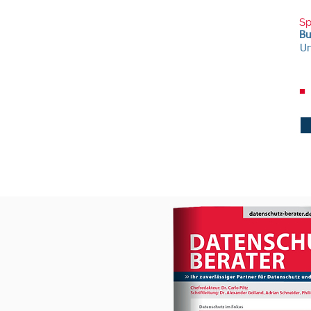
Sp
Bu
Ur
■