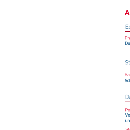
A
Ed
Ph
Du
S
Sa
Sc
D
Pe
Ve
un
St