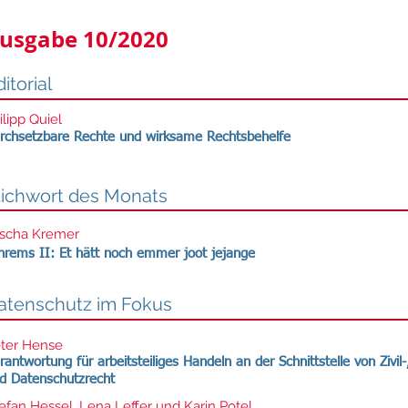
usgabe 10/2020
itorial
ilipp Quiel
rchsetzbare Rechte und wirksame Rechtsbehelfe
tichwort des Monats
scha Kremer
hrems II: Et hätt noch emmer joot jejange
atenschutz im Fokus
ter Hense
rantwortung für arbeitsteiliges Handeln an der Schnittstelle von Zivil
d Datenschutzrecht
efan Hessel, Lena Leffer und Karin Potel