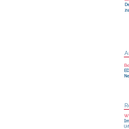
De
zu
A
Be
ED
Ne
R
Wy
Im
Ur