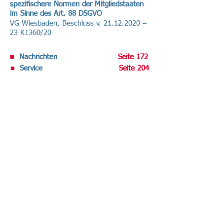
spezifischere Normen der Mitgliedstaaten
im Sinne des Art. 88 DSGVO
VG Wiesbaden, Beschluss v.
21.12.2020
–
23 K1360/20
■
Nachrichten
Seite 172
■
Service
Seite 204
Volltext-Ausgabe bei R&W-Online .
Datenschutz-Berater abonnieren