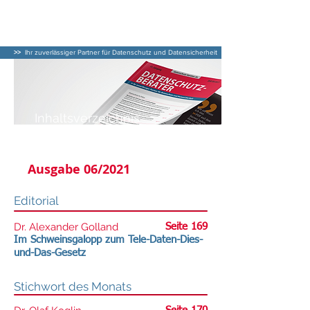
DATENSCHUTZ–
BERATER
>>
Ihr zuverlässiger Partner für Datenschutz und Datensicherheit
Inhaltsverzeichnis
DATENSCHUTZ-BERATER
Ausgabe 06/2021
Editorial
Dr. Alexander Golland
Seite 169
Im Schweinsgalopp zum Tele-Daten-Dies-
und-Das-Gesetz
Stichwort des Monats