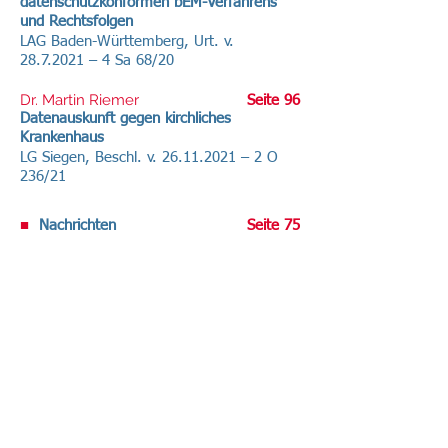
datenschutzkonformen bEM-Verfahrens
und Rechtsfolgen
LAG Baden-Württemberg, Urt. v.
28.7.2021
– 4 Sa 68/20
Dr. Martin Riemer
Seite 96
Datenauskunft gegen kirchliches
Krankenhaus
LG Siegen, Beschl. v.
26.11.2021
– 2 O
236/21
■
Nachrichten
Seite 75
■
Service
Seite 100
Volltext-Ausgabe bei R&W-Online .