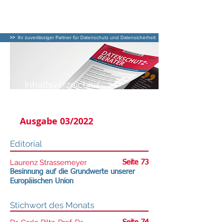
DATENSCHUTZ–
BERATER
>>
Ihr zuverlässiger Partner für Datenschutz und Datensicherheit
Inhaltsverzeichnis
DATENSCHUTZ-BERATER
Ausgabe 03/2022
Editorial
Laurenz Strassemeyer
Seite 73
Besinnung auf die Grundwerte unserer
Europäischen Union
Stichwort des Monats