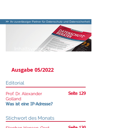
DATENSCHUTZ–
BERATER
>>
Ihr zuverlässiger Partner für Datenschutz und Datensicherheit
Inhaltsverzeichnis
DATENSCHUTZ-BERATER
Ausgabe 05/2022
Editorial
Prof. Dr. Alexander
Seite 129
Golland
Was ist eine IP-Adresse?
Stichwort des Monats
Seite 130