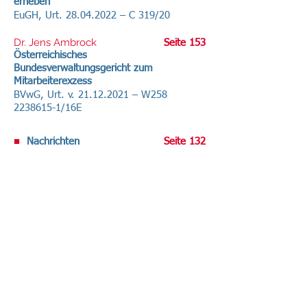
erheben
EuGH, Urt.
28.04.2022
– C 319/20
Dr. Jens Ambrock
Seite 153
Österreichisches
Bundesverwaltungsgericht zum
Mitarbeiterexzess
BVwG, Urt. v.
21.12.2021
– W258
2238615-1
/16E
■
Nachrichten
Seite 132
■
Service
Seite 155
Volltext-Ausgabe bei R&W-Online .