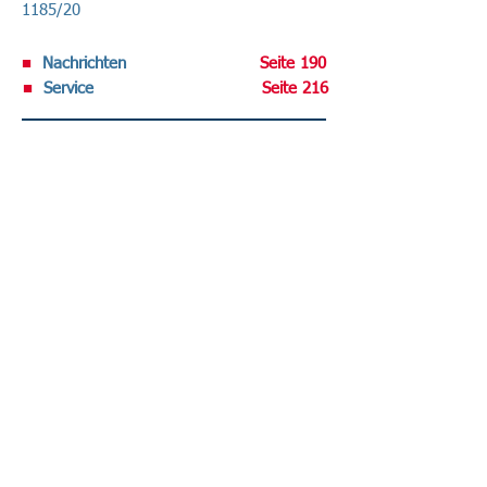
1185/20
■
Nachrichten
Seite 190
■
Service
Seite 216
Volltext-Ausgabe bei R&W-Online .
Datenschutz-Berater abonnieren
Sie haben den DATENSCHUTZ-BERATER
noch nicht im regelmäßigen Bezug?