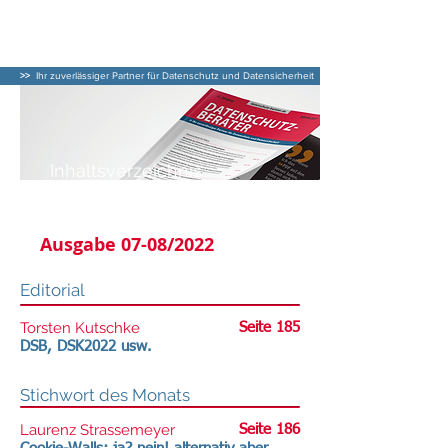
DATENSCHUTZ–
BERATER
>>
Ihr zuverlässiger Partner für Datenschutz und Datensicherheit
Inhaltsverzeichnis
DATENSCHUTZ-BERATER
Ausgabe 07-08/2022
Editorial
Torsten Kutschke
Seite 185
DSB, DSK2022 usw.
Stichwort des Monats
Laurenz Strassemeyer
Seite 186