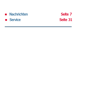
■
Nachrichten
Seite 7
■
Service
Seite 31
Volltext-Ausgabe bei R&W-Online .
Datenschutz-Berater abonnieren
Sie haben den DATENSCHUTZ-BERATER
noch nicht im regelmäßigen Bezug?