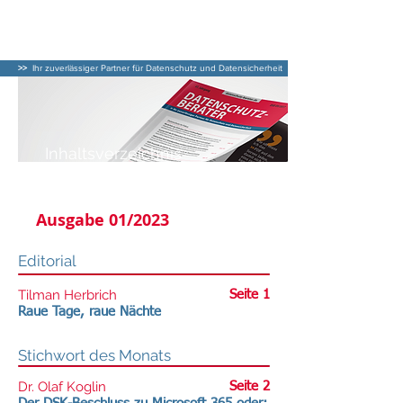
DATENSCHUTZ–
BERATER
>>
Ihr zuverlässiger Partner für Datenschutz und Datensicherheit
Inhaltsverzeichnis
DATENSCHUTZ-BERATER
Ausgabe 01/2023
Editorial
Tilman Herbrich
Seite 1
Raue Tage, raue Nächte
Stichwort des Monats
Dr. Olaf Koglin
Seite 2