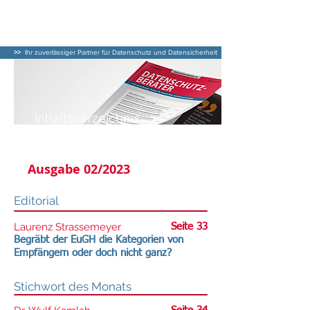
DATENSCHUTZ–
BERATER
>>
Ihr zuverlässiger Partner für Datenschutz und Datensicherheit
Inhaltsverzeichnis
DATENSCHUTZ-BERATER
Ausgabe 02/2023
Editorial
Laurenz Strassemeyer
Seite 33
Begräbt der EuGH die Kategorien von
Empfängern oder doch nicht ganz?
Stichwort des Monats