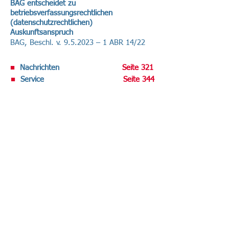
BAG entscheidet zu
betriebsverfassungsrechtlichen
(datenschutzrechtlichen)
Auskunftsanspruch
BAG, Beschl. v. 9.5.2023 – 1 ABR 14/22
■
Nachrichten
Seite 321
■
Service
Seite 344
Volltext-Ausgabe bei R&W-Online .
Datenschutz-Berater abonnieren