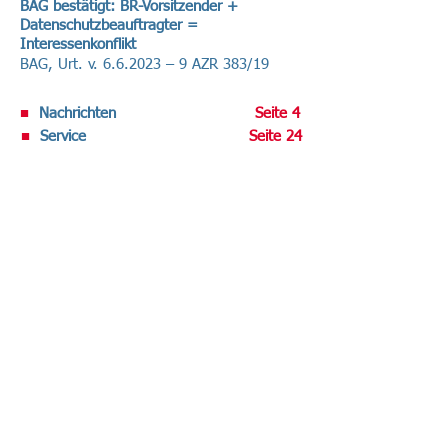
BAG bestätigt: BR-Vorsitzender +
Datenschutzbeauftragter =
Interessenkonflikt
BAG, Urt. v. 6.6.2023 – 9 AZR 383/19
■
Nachrichten
Seite 4
■
Service
Seite 24
Volltext-Ausgabe bei R&W-Online .
Datenschutz-Berater abonnieren