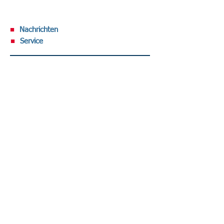
■
Nachrichten
■
Service
Volltext-Ausgabe bei R&W-Online .
Datenschutz-Berater abonnieren
Sie haben den DATENSCHUTZ-BERATER
noch nicht im regelmäßigen Bezug?