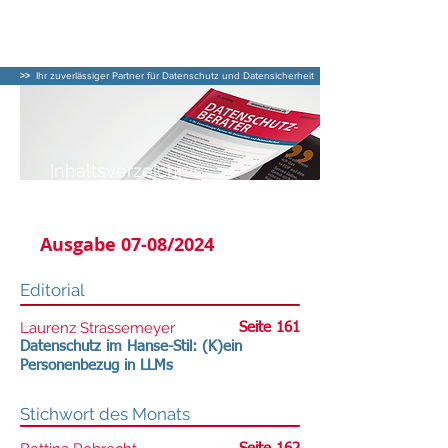
DATENSCHUTZ–
BERATER
>>
Ihr zuverlässiger Partner für Datenschutz und Datensicherheit
Inhaltsverzeichnis
DATENSCHUTZ-BERATER
Ausgabe 07-08/2024
Editorial
Laurenz Strassemeyer
Seite 161
Datenschutz im Hanse-Stil: (K)ein
Personenbezug in LLMs
Stichwort des Monats