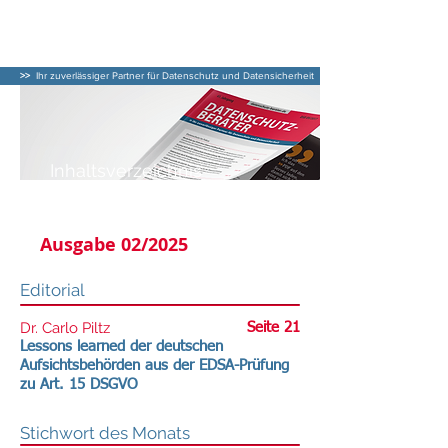
DATENSCHUTZ–
BERATER
>>
Ihr zuverlässiger Partner für Datenschutz und Datensicherheit
Inhaltsverzeichnis
DATENSCHUTZ-BERATER
Ausgabe 02/2025
Editorial
Dr. Carlo Piltz
Seite 21
Lessons learned der deutschen
Aufsichtsbehörden aus der EDSA-Prüfung
zu Art. 15 DSGVO
Stichwort des Monats