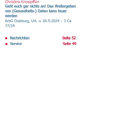
Christina Knoepffler
Geht euch gar nichts an! Das Weitergeben
von (Gesundheits-) Daten kann teuer
werden
ArbG Duisburg, Urt. v.
26.9.2024
– 3 Ca
77/24
■
Nachrichten
Seite 52
■
Service
Seite 49
Volltext-Ausgabe bei R&W-Online .