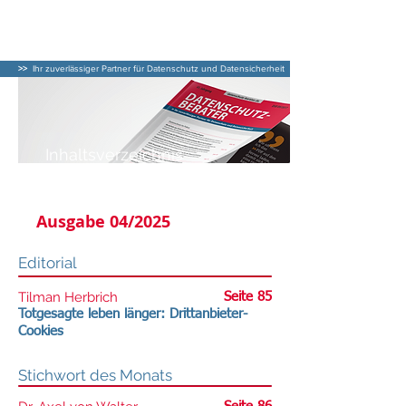
DATENSCHUTZ–
BERATER
>>
Ihr zuverlässiger Partner für Datenschutz und Datensicherheit
Inhaltsverzeichnis
DATENSCHUTZ-BERATER
Ausgabe 04/2025
Editorial
Tilman Herbrich
Seite 85
Totgesagte leben länger: Drittanbieter-
Cookies
Stichwort des Monats