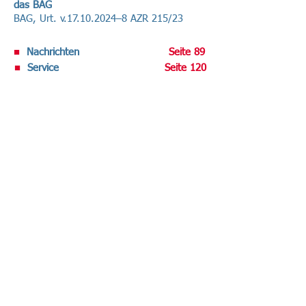
das BAG
BAG, Urt. v.17.10.2024–8 AZR 215/23
■
Nachrichten
Seite 89
■
Service
Seite 120
Volltext-Ausgabe bei R&W-Online .
Datenschutz-Berater abonnieren
Sie haben den DATENSCHUTZ-BERATER