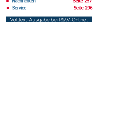
■
Nachrichten
Seite 257
■
Service
Seite 296
Volltext-Ausgabe bei R&W-Online .
Datenschutz-Berater abonnieren
Sie haben den DATENSCHUTZ-BERATER
noch nicht im regelmäßigen Bezug?
Testen Sie uns kostenlos!