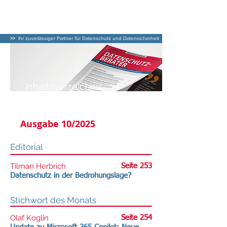
DATENSCHUTZ–
BERATER
>>
Ihr zuverlässiger Partner für Datenschutz und Datensicherheit
Inhaltsverzeichnis
DATENSCHUTZ-BERATER
Ausgabe 10/2025
Editorial
Tilman Herbrich
Seite 253
Datenschutz in der Bedrohungslage?
Stichwort des Monats
Olaf Koglin
Seite 254