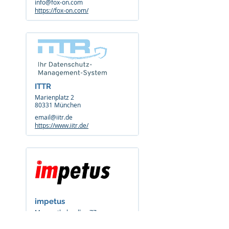
info@fox-on.com
https://fox-on.com/
ITTR
Marienplatz 2
80331 München
email@iitr.de
https://www.iitr.de/
impetus
Mergenthalerallee 77
65760 Eschborn