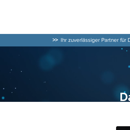
DATENSCHUT
BERATER
>>
Ihr zuverlässiger Partner für
D
D
19.