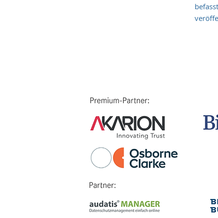
befass
veröff