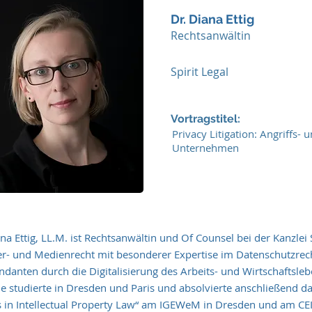
Dr. Diana Ettig
Rechtsanwältin
Spirit Legal
Vortragstitel:
Privacy Litigation: Angriffs- 
Unternehmen
na Ettig, LL.M. ist Rechtsanwältin und Of Counsel bei der Kanzlei S
r- und Medienrecht mit besonderer Expertise im Datenschutzrecht
ndanten durch die Digitalisierung des Arbeits- und Wirtschaftsl
Sie studierte in Dresden und Paris und absolvierte anschließend 
s in Intellectual Property Law“ am IGEWeM in Dresden und am CEIP