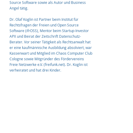
Source Software sowie als Autor und Business
Angel tätig.
Dr. Olaf Koglin ist Partner beim Institut für
Rechtsfragen der Freien und Open Source
Software (ifrOSS), Mentor beim Startup-Investor
APX und Beirat der Zeitschrift Datenschutz-
Berater. Vor seiner Tätigkeit als Rechtsanwalt hat
er eine kaufmännische Ausbildung absolviert, war
Kassenwart und Mitglied im Chaos Computer Club
Cologne sowie Mitgründer des Fördervereins
Freie Netzwerke e.V. (freifunk.net). Dr. Koglin ist
verheiratet und hat drei Kinder.
Zur Referentenübersicht
.
Wir danken für die freundliche Unterstützung