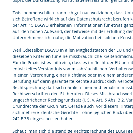
bspw. die Durchsetzung von Schadenersatz und  gerichtliche
Zwischenmenschlich  kann ich gut nachvollziehen, dass Unt
sich Betroffene wirklich auf das Datenschutzrecht berufen kö
per Art. 15 DSGVO erhaltenen  Informationen für etwas ganz
auf  den hohen Aufwand, der teilweise mit der Erfüllung der
Unternehmenssicht nahe, die Motivation bei  solchen Konstel
Weil  „dieselbe“ DSGVO in allen Mitgliedstaaten der EU und 
dieselben Kriterien für eine missbräuchliche  Geltendmach
Für die Praxis ist es  hilfreich, dass es im Recht der EU bere
entwickeltes Verständnis von missbräuchlichen  Verhaltenswe
in einer  Verordnung, einer Richtlinie oder in einem andere
Berufung auf darin garantierte Rechte ausdrücklich  verbot
Rechtsprechung darf sich nämlich  niemand jemals in missb
Rechtsvorschriften der  EU berufen. Dieses Missbrauchsverbo
ungeschriebener Rechtsgrundsatz (i. S. v. Art. 6 Abs. 3 2. Va
Grundrechte der GRCh hat. Gerade auch  vor diesem Hintergr
sich mehrere  deutsche Gerichte – ohne jeglichen Blick über
242 BGB eingeschossen haben.
Schaut  man sich die ständige Rechtsprechung des EuGH gena