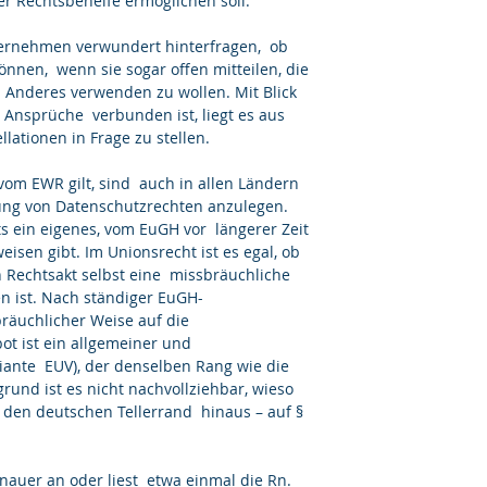
r Rechtsbehelfe ermöglichen soll.
ernehmen verwundert hinterfragen,  ob 
nnen,  wenn sie sogar offen mitteilen, die 
 Anderes verwenden zu wollen. Mit Blick 
 Ansprüche  verbunden ist, liegt es aus 
lationen in Frage zu stellen.
vom EWR gilt, sind  auch in allen Ländern 
ung von Datenschutzrechten anzulegen. 
its ein eigenes, vom EuGH vor  längerer Zeit 
isen gibt. Im Unionsrecht ist es egal, ob 
n Rechtsakt selbst eine  missbräuchliche 
en ist. Nach ständiger EuGH-
räuchlicher Weise auf die 
t ist ein allgemeiner und  
riante  EUV), der denselben Rang wie die 
und ist es nicht nachvollziehbar, wieso 
 den deutschen Tellerrand  hinaus – auf § 
uer an oder liest  etwa einmal die Rn. 