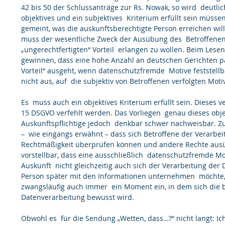
42 bis 50 der Schlussanträge zur Rs. Nowak, so wird  deutli
objektives und ein subjektives  Kriterium erfüllt sein müssen.
gemeint, was die auskunftsberechtigte Person erreichen will
muss der wesentliche Zweck der Ausübung des  Betroffenen
„ungerechtfertigten“ Vorteil  erlangen zu wollen. Beim Lese
gewinnen, dass eine hohe Anzahl an deutschen Gerichten pa
Vorteil“ ausgeht, wenn datenschutzfremde  Motive feststellb
nicht aus, auf  die subjektiv von Betroffenen verfolgten Moti
Es  muss auch ein objektives Kriterium erfüllt sein. Dieses ve
15 DSGVO verfehlt werden. Das Vorliegen  genau dieses objek
Auskunftspflichtige jedoch  denkbar schwer nachweisbar. Z
–  wie eingangs erwähnt – dass sich Betroffene der Verarbe
Rechtmäßigkeit überprüfen können und andere Rechte ausüb
vorstellbar, dass eine ausschließlich  datenschutzfremde Mo
Auskunft  nicht gleichzeitig auch sich der Verarbeitung der
Person später mit den Informationen unternehmen  möchte, s
zwangsläufig auch immer  ein Moment ein, in dem sich die b
Datenverarbeitung bewusst wird.
Obwohl es  für die Sendung „Wetten, dass…?“ nicht langt: Ic