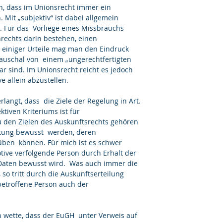
ch, dass im Unionsrecht immer ein 
 Mit „subjektiv“ ist dabei allgemein  
. Für das  Vorliege eines Missbrauchs 
rechts darin bestehen, einen 
n einiger Urteile mag man den Eindruck  
uschal von  einem „ungerechtfertigten 
ar sind. Im Unionsrecht reicht es jedoch 
ve allein abzustellen.
rlangt, dass  die Ziele der Regelung in Art. 
tiven Kriteriums ist für 
u den Zielen des Auskunftsrechts gehören 
itung bewusst  werden, deren 
en  können. Für mich ist es schwer 
tive verfolgende Person durch Erhalt der 
 Daten bewusst wird.  Was auch immer die 
o tritt durch die Auskunftserteilung 
etroffene Person auch der  
h wette, dass der EuGH  unter Verweis auf 