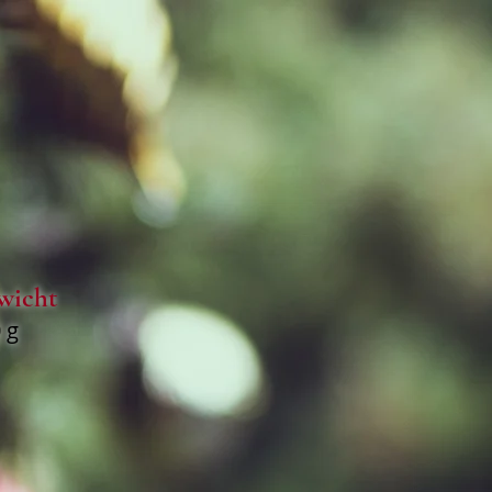
wicht
 g