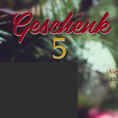
Geschenk
5
Ge
350