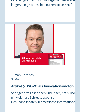
kehrt langsam ein und die Tage werden wieder
länger. Einige Menschen nutzen diese Zeit für
ihren Frühjahrsputz. Obwohl die weltpolitische
Lage schwierig ist, wird die allgemeine Stimmung
der Menschen in Deutschland durch jeden
Sonnenstrahl scheinbar etwas besser. Es ist
gerade wohl auch die Zeit für einen
datenschutzrechtlichen Frühjahrsputz. Schließlich
veröffentlichen viele deutsche
Datenschutzbehörden in diesen Tagen ihre Tät
Tilman Herbrich
3. März
Artikel 9 DSGVO als Innovationsmotor?
Sehr geehrte Leserinnen und Leser, Art. 9 DSGVO
gilt vielen als Schreckgespenst.
Gesundheitsdaten, biometrische Informationen,
politische Überzeugungen – das grundsätzliche
Verbot der Verarbeitung scheint mangels