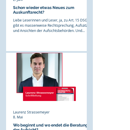
Schon wieder etwas Neues zum
Auskunftsrecht?
Liebe Leserinnen und Leser, ja, zu Art. 15 DSGVO
gibt es massenweise Rechtsprechung, Aufsätze
und Ansichten der Aufsichtsbehörden. Und
dennoch stellt die Erfüllung von
Auskunftsanträgen in der Praxis Verantwortliche
immer noch vor Herausforderungen. Denn es
sind längst nicht alle Fragen geklärt. Sind E-Mails
an sich herauszugeben? Was ist mit
personenbezogenen Daten in Backups? Muss im
Rahmen der Kopiebereitstellung nach Art. 15 Abs.
3 DSGVO immer ein ganzes Dokument übersend
Laurenz Strassemeyer
8. Mai
Wo beginnt und wo endet die Beratung
der Aufsicht?