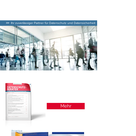
DATENSCHUTZ–
BERATER
>>
Ihr zuverlässiger Partner für Datenschutz und Datensicherheit
Aktuelle Veranstaltungen zum
Thema Datenschutz
Mehr...
Aktuelle Ausgaben
Mehr
Anzeige