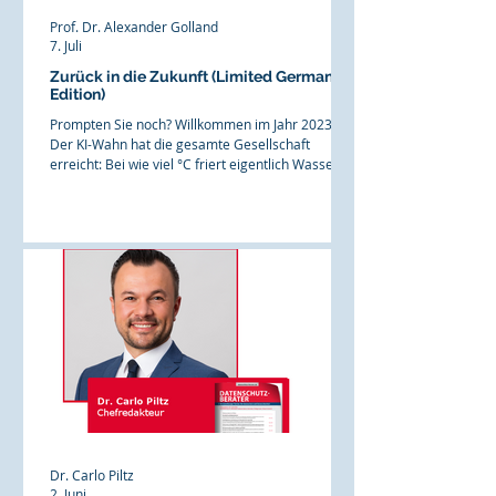
Prof. Dr. Alexander Golland
7. Juli
Zurück in die Zukunft (Limited German
Edition)
Prompten Sie noch? Willkommen im Jahr 2023.
Der KI-Wahn hat die gesamte Gesellschaft
erreicht: Bei wie viel °C friert eigentlich Wasser?
Kann man sich an einer heißen Herdplatte
verbrennen? Die KI weiß es, und ersetzt damit
nicht nur das Googlen, sondern vielfach auch das
Denken. Doch ist das die herbeigesehnte
Digitalisierung? Ich geriet kürzlich in Konflikt mit
einer Behörde: Man habe meine Mail gelesen,
bearbeite aber die (nicht formgebundene)
Eingabe erst dann, wenn ich d
Dr. Carlo Piltz
2. Juni