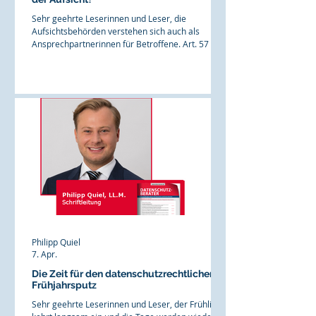
Sehr geehrte Leserinnen und Leser, die
Aufsichtsbehörden verstehen sich auch als
Ansprechpartnerinnen für Betroffene. Art. 57 Abs.
1 lit. e und lit. f DSGVO formulieren dies
ausdrücklich: Aufsichtsbehörden sollen auf
Anfrage Informationen über die Rechte der
DSGVO bereitstellen sowie Beschwerden prüfen
und Betroffene über den Fortgang und das
Ergebnis unterrichten. Daraus hat sich in der
Praxis eine niedrigschwellige „Beratungsfunktion“
entwickelt, die zweifellos in Grenzen s
Philipp Quiel
7. Apr.
Die Zeit für den datenschutzrechtlichen
Frühjahrsputz
Sehr geehrte Leserinnen und Leser, der Frühling