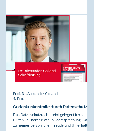
Ausnahmen für die kommerzielle Verarbeitung so
streng, dass Unternehmen in sensiblen Kontexten
reflexartig den Rückzug antreten. Kein Risiko
eingehen, keine Innovation wagen, lieber
verzichten. Ist Art. 9 DSGVO also ein Dilemma für
die digitale Wirtschaft? Die jünger
Prof. Dr. Alexander Golland
4. Feb.
Gedankenkontrolle durch Datenschutz
Das Datenschutzrecht treibt gelegentlich seine
Blüten, in Literatur wie in Rechtsprechung. Ganz
zu meiner persönlichen Freude und Unterhaltung
meiner Studenten: Gern zitiere ich aus alten