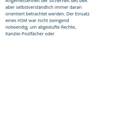
Angemessenheit der Sicherheit des beA 
aber selbstverständlich immer daran 
orientiert betrachtet werden. Der Einsatz 
eines HSM war nicht zwingend 
notwendig, um abgestufte Rechte, 
Kanzlei-Postfächer oder 
Vertretungsregelungen im beA zu 
verwirklichen. Es wurden bereits 
mehrere alternative Wege, diese Ziele 
unter Einsatz einer E2EE umzusetzen, 
vorgeschlagen, u.a. auf dem EDV-
Gerichtstag 2018. Der Einsatz des HSM 
eröffnet neue und unnötige Risiken für 
Vertraulichkeit und Integrität der 
Kommunikation über das beA. Die 
qualitative Gleichsetzung des AGH von 
Risikominderung durch mathematisch 
bemess- und beweisbare Garantien 
(E2EE) und physikalisch-organisatorische 
Maßnahmen erscheint im Hinblick auf 
die Kritikalität der Infrastruktur beA 