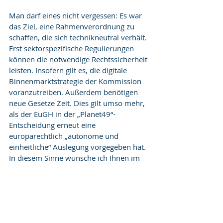
Man darf eines nicht vergessen: Es war 
das Ziel, eine Rahmenverordnung zu 
schaffen, die sich technikneutral verhält. 
Erst sektorspezifische Regulierungen 
können die notwendige Rechtssicherheit 
leisten. Insofern gilt es, die digitale 
Binnenmarktstrategie der Kommission 
voranzutreiben. Außerdem benötigen 
neue Gesetze Zeit. Dies gilt umso mehr, 
als der EuGH in der „Planet49“-
Entscheidung erneut eine 
europarechtlich „autonome und 
einheitliche“ Auslegung vorgegeben hat. 
In diesem Sinne wünsche ich Ihnen im 
Namen des Redaktionsteams eine 
spannende Lektüre.
(Dieser Text ist als Editorial in der Ausgabe 